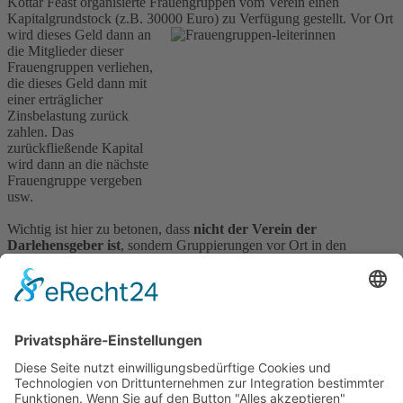
Kottar Feast organisierte Frauengruppen vom Verein einen
Kapitalgrundstock (z.B. 30000 Euro) zu Verfügung gestellt.
Vor Ort
wird dieses Geld dann an
die Mitglieder dieser
Frauengruppen verliehen,
die dieses Geld dann mit
einer erträglicher
Zinsbelastung zurück
zahlen. Das
zurückfließende Kapital
wird dann an die nächste
Frauengruppe vergeben
usw.
Wichtig ist hier zu betonen, dass
nicht der Verein der
Darlehensgeber ist
, sondern Gruppierungen vor Ort in den
Gemeinden. Diese sorgen sowohl für die Ausgabe des Geldes als
auch für den Rücklauf. Wenn man so will, entstehen hier erste
genossenschaftliche Strukturen nach dem Vorbild von Raiffeisen.
Dieses Sparsystem ist offen für die gesamten Bevölkerung des
Distrikts Kanniyakumari, für die Fischerfamilien, die Kleinbauern
und Tagelöhner, für Christen, Hindus und Muslime. Es ist eine
Brücke zwischen den Kasten und Religionen.
Diese Kleinkredite sind ein