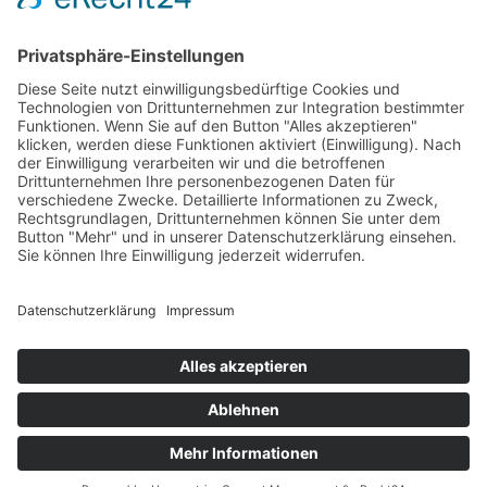
finanzieren.
So konnten durch die Unterstützung des Vereins vor dem Tsunami
ca. 60 Häuser finanziert werden. Nach dem Tsunami sind es
mittlerweile weit über 500!
Leider hat die Tsunami-Flutwelle auch viele Häuser zerstört. Durch
die Spendengelder konnte hier seither sehr viel Hilfe geleistet
werden. In Zusammenarbeit mit dem indischen Staat wurden von
uns viele Grundstücke gekauft. Wir selbst und andere
Hilfsorganisationen und mittlerweile auch der indische Staat
unterstützen dann darauf aufbauend den Hausbau. So konnten
bisher weit über 500 neue Häuser errichtet werden (siehe
Aktuelles
)