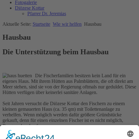
Fotogalerie
Diözese Kottar
Pfarrer Dr. Jeremias
Aktuelle Seite:
Startseite
Wie wir helfen
Hausbau
Hausbau
Die Unterstützung beim Hausbau
Die Fischerfamilien besitzen kein Land für ein
eigenes Haus. Mit ihrem Hütten aus Palmblättern, die oft direkt am
Meer stehen, sind sie von der Regierung oftmals nur geduldet. Diese
Hütten verfügen über keinerlei sanitäre Anlagen.
Seit Jahren versucht die Diözese Kottar den Fischern zu einem
kleinen gemauerten Haus (ca. 35 qm) mit Toilettenanlage zu
verhelfen. Wenn möglich werden dafür größere Gründstücke
gekauft, denn für einen einzelnen Fischer ist es nicht möglich,
Baugrund zu kaufen.
Für den Bau des Hauses bekommen sie einen Teil der Kosten als
Zuschuss, den anderen Teil müssen sie durch Eigenleistung selbst